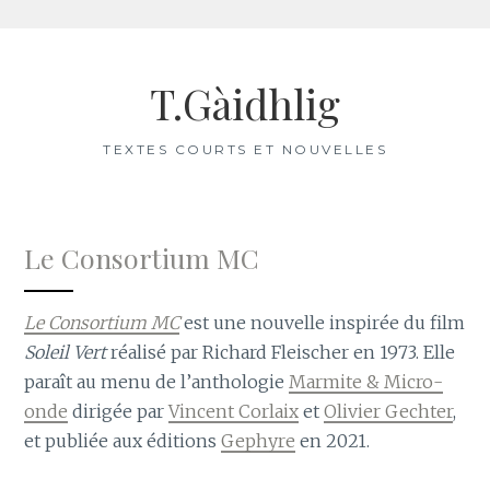
Aller
au
T.Gàidhlig
contenu
TEXTES COURTS ET NOUVELLES
Le Consortium MC
Le Consortium MC
est une nouvelle inspirée du film
Soleil Vert
réalisé par Richard Fleischer en 1973. Elle
paraît au menu de l’anthologie
Marmite & Micro-
onde
dirigée par
Vincent Corlaix
et
Olivier Gechter
,
et publiée aux éditions
Gephyre
en 2021.