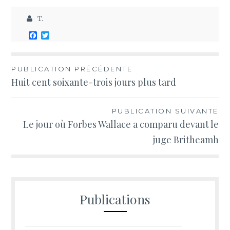
T.
Facebook
Twitter
PUBLICATION PRÉCÉDENTE
Navigation
Huit cent soixante-trois jours plus tard
de
PUBLICATION SUIVANTE
l’article
Le jour où Forbes Wallace a comparu devant le
juge Britheamh
Publications